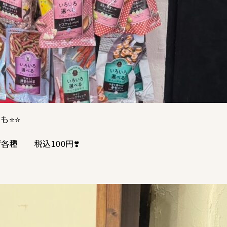
️⭐️
各種 税込100円❣️