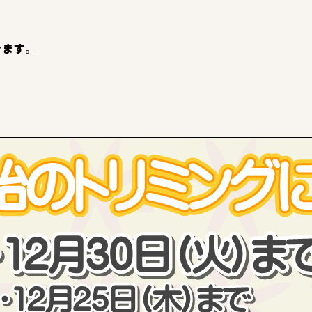
きます
。