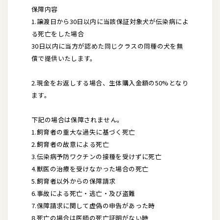
保障内容
1.譲渡日から30日以内に当該保証対象犬が伝染病によ
る死亡をした場合
30日以内に当方が認めた同じクラスの同種の犬を無
償で提供いたします。
2.現金をお返しする場合、生体購入金額の50%となり
ます。
下記の場合は保障されません。
1.飼育者の重大な過失に基づく死亡
2.飼育者の故意による死亡
3.伝染病予防ワクチンの接種を受けずに死亡
4.獣医の治療を受けなかった場合の死亡
5.飼育者以外からの保障請求
6.事故による死亡・逃亡・及び盗難
7.保障請求に関して虚偽の申告があった時
8.死亡の場合は医師の死亡証明がない時