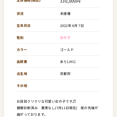
生体価格(税込)
330,000円
状況
未接種
生年月日
2022年 6月 7日
性別
女の子
カラー
ゴールド
血統書
あり(JKC)
出生地
京都府
その他
お目目クリクリな可愛い女の子です♫
健康診断済み 異常なし(7月11日現在) 尾の先端が
曲がっております。