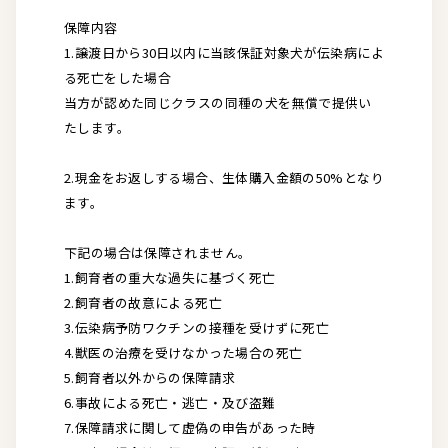
保障内容
1.譲渡日から30日以内に当該保証対象犬が伝染病によ
る死亡をした場合
当方が認めた同じクラスの同種の犬を無償で提供い
たします。
2.現金をお返しする場合、生体購入金額の50%となり
ます。
下記の場合は保障されません。
1.飼育者の重大な過失に基づく死亡
2.飼育者の故意による死亡
3.伝染病予防ワクチンの接種を受けずに死亡
4.獣医の治療を受けなかった場合の死亡
5.飼育者以外からの保障請求
6.事故による死亡・逃亡・及び盗難
7.保障請求に関して虚偽の申告があった時