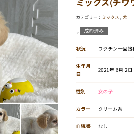
ミックス(チワ
ミックス
,
犬
成約済み
,
状況
ワクチン一回接
生年月
2021年 6月 2日
日
性別
女の子
カラー
クリーム系
血統書
なし