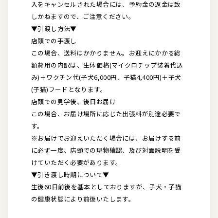
入をキャンセルされた場合には、予約金の返金は致
しかねますので、ご注意ください。
▼引渡し方法▼
店頭での手渡し
この場合、送料はかかりません。お迎えにかかる総
額費用の内訳は、生体価格(マイクロチップ装着代込
み)＋ワクチン代(子犬6,000円、子猫4,400円)＋子犬
(子猫)フードとなります。
店頭での見学後、後日お届け
この場合、お届け場所に応じた出張料が別途必要で
す。
※お届けでお迎えいただく場合には、お届けする前
に必ず一度、店頭での現物確認、及び対面説明を受
けていただく必要があります。
▼引き渡し時期について▼
生後60日前後を基本としておりますが、子犬・子猫
の健康状態により前後いたします。