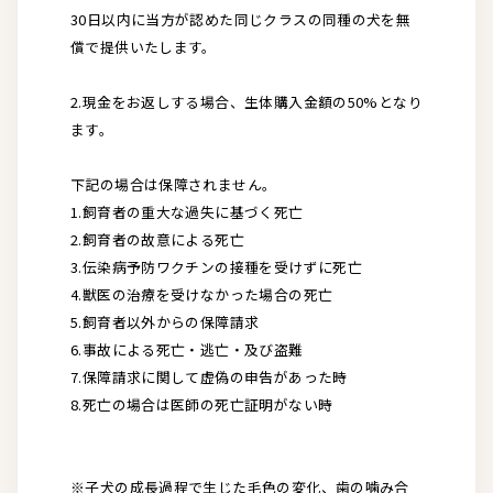
30日以内に当方が認めた同じクラスの同種の犬を無
償で提供いたします。
2.現金をお返しする場合、生体購入金額の50%となり
ます。
下記の場合は保障されません。
1.飼育者の重大な過失に基づく死亡
2.飼育者の故意による死亡
3.伝染病予防ワクチンの接種を受けずに死亡
4.獣医の治療を受けなかった場合の死亡
5.飼育者以外からの保障請求
6.事故による死亡・逃亡・及び盗難
7.保障請求に関して虚偽の申告があった時
8.死亡の場合は医師の死亡証明がない時
※子犬の成長過程で生じた毛色の変化、歯の噛み合