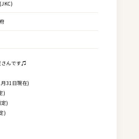
JKC)
府
足さんです♫
月31日現在)
定)
測定)
定)