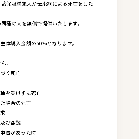
に当該保証対象犬が伝染病による死亡をした
の同種の犬を無償で提供いたします。
、生体購入金額の50%となります。
せん。
基づく死亡
亡
接種を受けずに死亡
った場合の死亡
請求
・及び盗難
の申告があった時