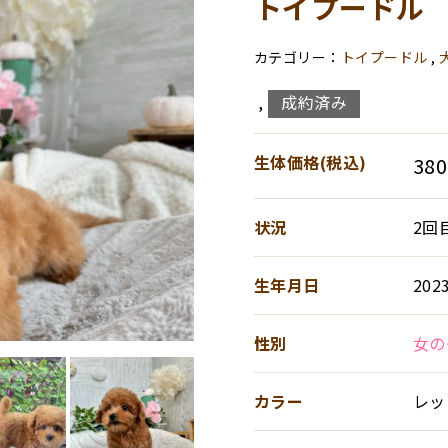
トイプードル
トイプードル
,
成約済み
,
生体価格(税込)
38
状況
2回
生年月日
202
性別
女の
カラー
レッ