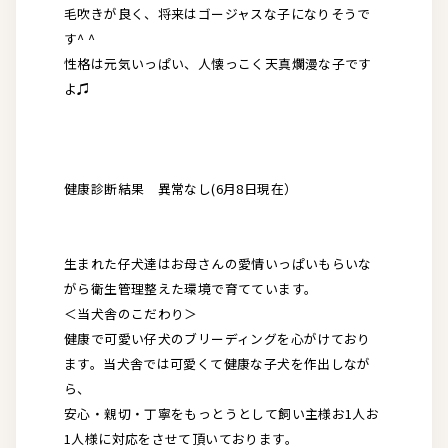
毛吹きが良く、将来はゴージャスな子になりそうで
す^ ^
性格は元気いっぱい、人懐っこく天真爛漫な子です
よ♫
健康診断結果 異常なし(6月8日現在）
生まれた仔犬達はお母さんの愛情いっぱいもらいな
がら衛生管理整えた環境で育てています。
＜当犬舎のこだわり＞
健康で可愛い仔犬のブリーディングを心がけており
ます。当犬舎では可愛くて健康な子犬を作出しなが
ら、
安心・親切・丁寧をもっとうとして飼い主様お1人お
1人様に対応をさせて頂いております。