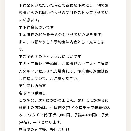
予約金をいただいた時点で正式な予約とし、他のお
客様からのお問い合わせの受付をストップさせてい
ただきます。
▼予約金について▼
生体価格の30%を予約金とさせていただきます。
また、お預かりした予約金は内金として充当しま
す。
▼ご予約後のキャンセルについて▼
子犬・子猫をご予約後、お客様都合で子犬・子猫購
入をキャンセルされた場合には、予約金の返金は致
しかねますので、ご注意ください。
▼引渡し方法▼
店頭での手渡し
この場合、送料はかかりません。お迎えにかかる総
額費用の内訳は、生体価格(マイクロチップ装着代込
み)＋ワクチン代(子犬6,000円、子猫4,400円)＋子犬
(子猫)フードとなります。
店頭での見学後、後日お届け