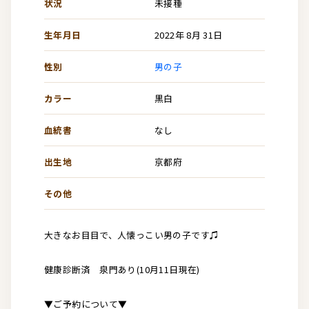
状況
未接種
生年月日
2022年 8月 31日
性別
男の子
カラー
黒白
血統書
なし
出生地
京都府
その他
大きなお目目で、人懐っこい男の子です♫
健康診断済 泉門あり(10月11日現在)
▼ご予約について▼