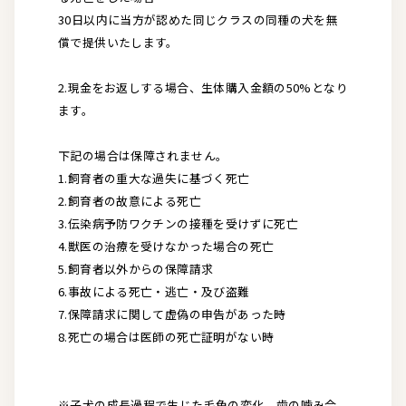
30日以内に当方が認めた同じクラスの同種の犬を無
償で提供いたします。
2.現金をお返しする場合、生体購入金額の50%となり
ます。
下記の場合は保障されません。
1.飼育者の重大な過失に基づく死亡
2.飼育者の故意による死亡
3.伝染病予防ワクチンの接種を受けずに死亡
4.獣医の治療を受けなかった場合の死亡
5.飼育者以外からの保障請求
6.事故による死亡・逃亡・及び盗難
7.保障請求に関して虚偽の申告があった時
8.死亡の場合は医師の死亡証明がない時
※子犬の成長過程で生じた毛色の変化、歯の噛み合