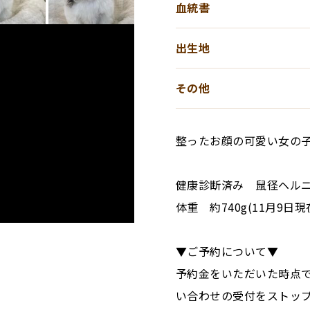
血統書
出生地
その他
整ったお顔の可愛い女の
健康診断済み 鼠径ヘルニア
体重 約740g(11月9日現
▼ご予約について▼
予約金をいただいた時点
い合わせの受付をストッ