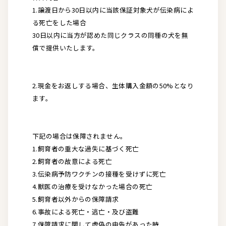
1.譲渡日から30日以内に当該保証対象犬が伝染病によ
る死亡をした場合
30日以内に当方が認めた同じクラスの同種の犬を無
償で提供いたします。
2.現金をお返しする場合、生体購入金額の50%となり
ます。
下記の場合は保障されません。
1.飼育者の重大な過失に基づく死亡
2.飼育者の故意による死亡
3.伝染病予防ワクチンの接種を受けずに死亡
4.獣医の治療を受けなかった場合の死亡
5.飼育者以外からの保障請求
6.事故による死亡・逃亡・及び盗難
7.保障請求に関して虚偽の申告があった時