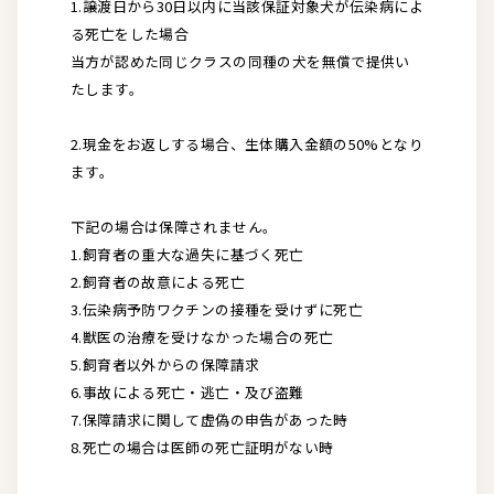
1.譲渡日から30日以内に当該保証対象犬が伝染病によ
る死亡をした場合
当方が認めた同じクラスの同種の犬を無償で提供い
たします。
2.現金をお返しする場合、生体購入金額の50%となり
ます。
下記の場合は保障されません。
1.飼育者の重大な過失に基づく死亡
2.飼育者の故意による死亡
3.伝染病予防ワクチンの接種を受けずに死亡
4.獣医の治療を受けなかった場合の死亡
5.飼育者以外からの保障請求
6.事故による死亡・逃亡・及び盗難
7.保障請求に関して虚偽の申告があった時
8.死亡の場合は医師の死亡証明がない時